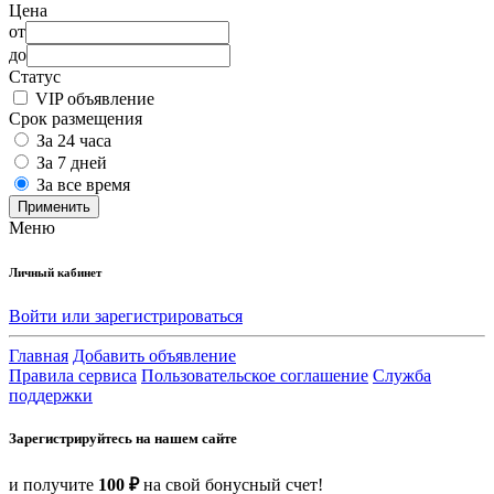
Цена
от
до
Статус
VIP объявление
Срок размещения
За 24 часа
За 7 дней
За все время
Применить
Меню
Личный кабинет
Войти или зарегистрироваться
Главная
Добавить объявление
Правила сервиса
Пользовательское соглашение
Служба
поддержки
Зарегистрируйтесь на нашем сайте
и получите
100 ₽
на свой бонусный счет!