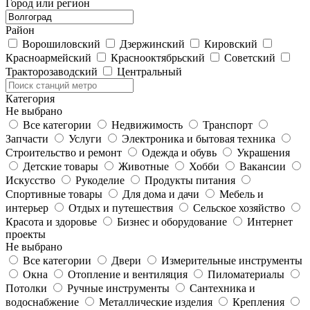
Город или регион
Район
Ворошиловский
Дзержинский
Кировский
Красноармейский
Краснооктябрьский
Советский
Тракторозаводский
Центральный
Категория
Не выбрано
Все категории
Недвижимость
Транспорт
Запчасти
Услуги
Электроника и бытовая техника
Строительство и ремонт
Одежда и обувь
Украшения
Детские товары
Животные
Хобби
Вакансии
Искусство
Рукоделие
Продукты питания
Спортивные товары
Для дома и дачи
Мебель и
интерьер
Отдых и путешествия
Сельское хозяйство
Красота и здоровье
Бизнес и оборудование
Интернет
проекты
Не выбрано
Все категории
Двери
Измерительные инструменты
Окна
Отопление и вентиляция
Пиломатериалы
Потолки
Ручные инструменты
Сантехника и
водоснабжение
Металлические изделия
Крепления