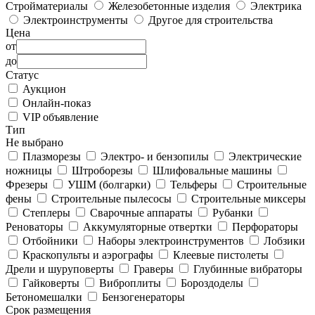
Стройматериалы
Железобетонные изделия
Электрика
Электроинструменты
Другое для строительства
Цена
от
до
Статус
Аукцион
Онлайн-показ
VIP объявление
Тип
Не выбрано
Плазморезы
Электро- и бензопилы
Электрические
ножницы
Штроборезы
Шлифовальные машины
Фрезеры
УШМ (болгарки)
Тельферы
Строительные
фены
Строительные пылесосы
Строительные миксеры
Степлеры
Сварочные аппараты
Рубанки
Реноваторы
Аккумуляторные отвертки
Перфораторы
Отбойники
Наборы электроинструментов
Лобзики
Краскопульты и аэрографы
Клеевые пистолеты
Дрели и шуруповерты
Граверы
Глубинные вибраторы
Гайковерты
Виброплиты
Бороздоделы
Бетономешалки
Бензогенераторы
Срок размещения