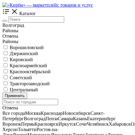
Каталог
Волгоград
Районы
Отмена
Районы
Ворошиловский
Дзержинский
Кировский
Красноармейский
Краснооктябрьский
Советский
Тракторозаводский
Центральный
Применить
Отмена
Все города
Москва
Краснодар
Новосибирск
Санкт-
Петербург
Волгоград
Пенза
Самара
Казань
Екатеринбург
Воронеж
Пермь
Красноярск
Иркутск
Сочи
Челябинск
Хабаровск
О
Херсон
Тольятти
Ростов-на-
Дону
Ростов
Мариуполь
Ярославль
Томск
Запорожье
Донецк