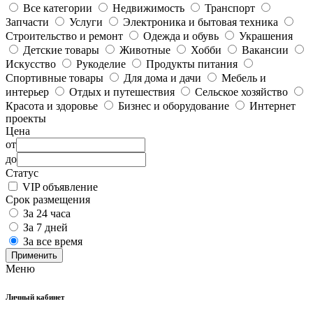
Все категории
Недвижимость
Транспорт
Запчасти
Услуги
Электроника и бытовая техника
Строительство и ремонт
Одежда и обувь
Украшения
Детские товары
Животные
Хобби
Вакансии
Искусство
Рукоделие
Продукты питания
Спортивные товары
Для дома и дачи
Мебель и
интерьер
Отдых и путешествия
Сельское хозяйство
Красота и здоровье
Бизнес и оборудование
Интернет
проекты
Цена
от
до
Статус
VIP объявление
Срок размещения
За 24 часа
За 7 дней
За все время
Применить
Меню
Личный кабинет