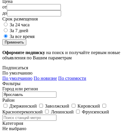
Цена
от
до
Срок размещения
За 24 часа
За 7 дней
За все время
Применить
Оформите подписку
на поиск и получайте первым новые
объявления по Вашим параметрам
Подписаться
По умолчанию
По умолчанию
По новизне
По стоимости
Фильтры
Город или регион
Район
Дзержинский
Заволжский
Кировский
Красноперекопский
Ленинский
Фрунзенский
Категория
Не выбрано