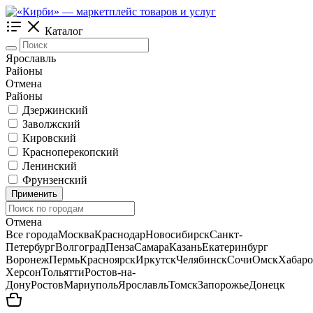
Каталог
Ярославль
Районы
Отмена
Районы
Дзержинский
Заволжский
Кировский
Красноперекопский
Ленинский
Фрунзенский
Применить
Отмена
Все города
Москва
Краснодар
Новосибирск
Санкт-
Петербург
Волгоград
Пенза
Самара
Казань
Екатеринбург
Воронеж
Пермь
Красноярск
Иркутск
Челябинск
Сочи
Омск
Хабаро
Херсон
Тольятти
Ростов-на-
Дону
Ростов
Мариуполь
Ярославль
Томск
Запорожье
Донецк