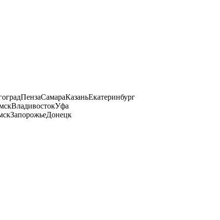
гоград
Пенза
Самара
Казань
Екатеринбург
мск
Владивосток
Уфа
мск
Запорожье
Донецк