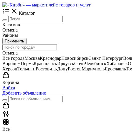
Каталог
Касимов
Отмена
Районы
Применить
Отмена
Все города
Москва
Краснодар
Новосибирск
Санкт-Петербург
Вол
Воронеж
Пермь
Красноярск
Иркутск
Сочи
Челябинск
Хабаровск
О
Херсон
Тольятти
Ростов-на-Дону
Ростов
Мариуполь
Ярославль
То
Корзина
Войти
Добавить объявление
Все