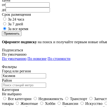
Цена
от
до
Срок размещения
За 24 часа
За 7 дней
За все время
Применить
Оформите подписку
на поиск и получайте первым новые объ
Подписаться
По умолчанию
По умолчанию
По новизне
По стоимости
Фильтры
Город или регион
Район
Категория
Не выбрано
Все категории
Недвижимость
Транспорт
Запчас
товары
Животные
Хобби
Вакансии
Искусство