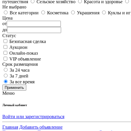
путешествия
Сельское хозяйство
Красота и здоровье
Не выбрано
Все категории
Косметика
Украшения
Куклы и и
Цена
от
до
Статус
Безопасная сделка
Аукцион
Онлайн-показ
VIP объявление
Срок размещения
За 24 часа
За 7 дней
За все время
Применить
Меню
Личный кабинет
Войти или зарегистрироваться
Главная
Добавить объявление