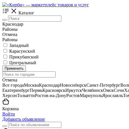
Каталог
Краснодар
Районы
Отмена
Районы
Западный
Карасунский
Прикубанский
Центральный
Применить
Отмена
Все города
Москва
Краснодар
Новосибирск
Санкт-Петербург
Вол
Екатеринбург
Пермь
Красноярск
Иркутск
Челябинск
Омск
Сочи
Ха
Херсон
Тольятти
Ростов-на-Дону
Ростов
Мариуполь
Ярославль
То
Корзина
Войти
Добавить объявление