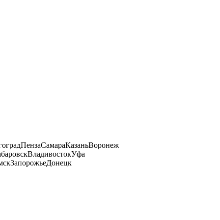
гоград
Пенза
Самара
Казань
Воронеж
баровск
Владивосток
Уфа
мск
Запорожье
Донецк