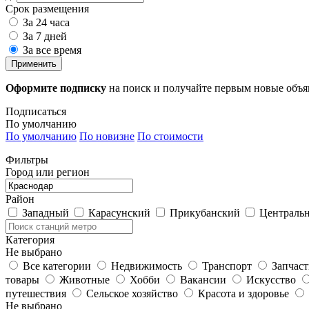
Срок размещения
За 24 часа
За 7 дней
За все время
Применить
Оформите подписку
на поиск и получайте первым новые объ
Подписаться
По умолчанию
По умолчанию
По новизне
По стоимости
Фильтры
Город или регион
Район
Западный
Карасунский
Прикубанский
Централь
Категория
Не выбрано
Все категории
Недвижимость
Транспорт
Запчас
товары
Животные
Хобби
Вакансии
Искусство
путешествия
Сельское хозяйство
Красота и здоровье
Не выбрано