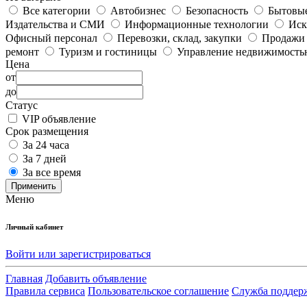
Все категории
Автобизнес
Безопасность
Бытовые
Издательства и СМИ
Информационные технологии
Иск
Офисный персонал
Перевозки, склад, закупки
Продажи
ремонт
Туризм и гостиницы
Управление недвижимость
Цена
от
до
Статус
VIP объявление
Срок размещения
За 24 часа
За 7 дней
За все время
Применить
Меню
Личный кабинет
Войти или зарегистрироваться
Главная
Добавить объявление
Правила сервиса
Пользовательское соглашение
Служба поддер