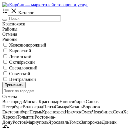
Каталог
Красноярск
Районы
Отмена
Районы
Железнодорожный
Кировский
Ленинский
Октябрьский
Свердловский
Советский
Центральный
Применить
Отмена
Все города
Москва
Краснодар
Новосибирск
Санкт-
Петербург
Волгоград
Пенза
Самара
Казань
Воронеж
Екатеринбург
Пермь
Красноярск
Иркутск
Омск
Челябинск
Сочи
Ха
Херсон
Тольятти
Ростов-на-
Дону
Ростов
Мариуполь
Ярославль
Томск
Запорожье
Донецк