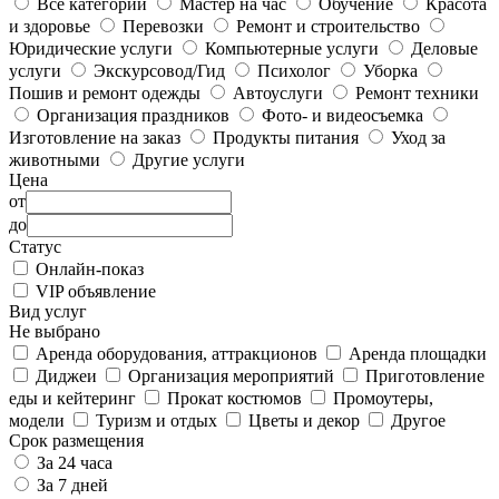
Все категории
Мастер на час
Обучение
Красота
и здоровье
Перевозки
Ремонт и строительство
Юридические услуги
Компьютерные услуги
Деловые
услуги
Экскурсовод/Гид
Психолог
Уборка
Пошив и ремонт одежды
Автоуслуги
Ремонт техники
Организация праздников
Фото- и видеосъемка
Изготовление на заказ
Продукты питания
Уход за
животными
Другие услуги
Цена
от
до
Статус
Онлайн-показ
VIP объявление
Вид услуг
Не выбрано
Аренда оборудования, аттракционов
Аренда площадки
Диджеи
Организация мероприятий
Приготовление
еды и кейтеринг
Прокат костюмов
Промоутеры,
модели
Туризм и отдых
Цветы и декор
Другое
Срок размещения
За 24 часа
За 7 дней