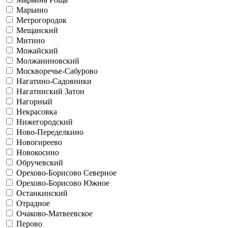
Марьино
Метрогородок
Мещанский
Митино
Можайский
Молжаниновский
Москворечье-Сабурово
Нагатино-Садовники
Нагатинский Затон
Нагорный
Некрасовка
Нижегородский
Ново-Переделкино
Новогиреево
Новокосино
Обручевский
Орехово-Борисово Северное
Орехово-Борисово Южное
Останкинский
Отрадное
Очаково-Матвеевское
Перово