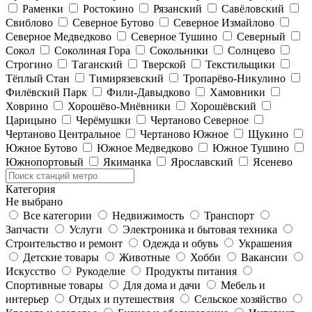
Раменки
Ростокино
Рязанский
Савёловский
Свиблово
Северное Бутово
Северное Измайлово
Северное Медведково
Северное Тушино
Северный
Сокол
Соколиная Гора
Сокольники
Солнцево
Строгино
Таганский
Тверской
Текстильщики
Тёплый Стан
Тимирязевский
Тропарёво-Никулино
Филёвский Парк
Фили-Давыдково
Хамовники
Ховрино
Хорошёво-Мнёвники
Хорошёвский
Царицыно
Черёмушки
Чертаново Северное
Чертаново Центральное
Чертаново Южное
Щукино
Южное Бутово
Южное Медведково
Южное Тушино
Южнопортовый
Якиманка
Ярославский
Ясенево
Категория
Не выбрано
Все категории
Недвижимость
Транспорт
Запчасти
Услуги
Электроника и бытовая техника
Строительство и ремонт
Одежда и обувь
Украшения
Детские товары
Животные
Хобби
Вакансии
Искусство
Рукоделие
Продукты питания
Спортивные товары
Для дома и дачи
Мебель и
интерьер
Отдых и путешествия
Сельское хозяйство