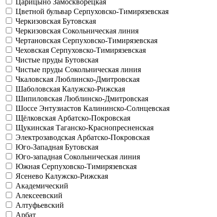
Царицыно
Замоскворецкая
Цветной бульвар
Серпуховско-Тимирязевская
Черкизовская
Бутовская
Черкизовская
Сокольническая линия
Чертановская
Серпуховско-Тимирязевская
Чеховская
Серпуховско-Тимирязевская
Чистые пруды
Бутовская
Чистые пруды
Сокольническая линия
Чкаловская
Люблинско-Дмитровская
Шаболовская
Калужско-Рижская
Шипиловская
Люблинско-Дмитровская
Шоссе Энтузиастов
Калининско-Солнцевская
Щёлковская
Арбатско-Покровская
Щукинская
Таганско-Краснопресненская
Электрозаводская
Арбатско-Покровская
Юго-Западная
Бутовская
Юго-западная
Сокольническая линия
Южная
Серпуховско-Тимирязевская
Ясенево
Калужско-Рижская
Академический
Алексеевский
Алтуфьевский
Арбат