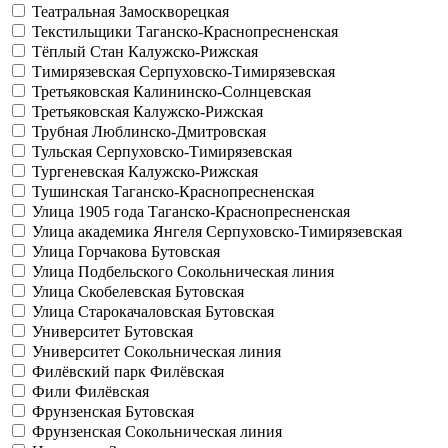
Театральная
Замоскворецкая
Текстильщики
Таганско-Краснопресненская
Тёплый Стан
Калужско-Рижская
Тимирязевская
Серпуховско-Тимирязевская
Третьяковская
Калининско-Солнцевская
Третьяковская
Калужско-Рижская
Трубная
Люблинско-Дмитровская
Тульская
Серпуховско-Тимирязевская
Тургеневская
Калужско-Рижская
Тушинская
Таганско-Краснопресненская
Улица 1905 года
Таганско-Краснопресненская
Улица академика Янгеля
Серпуховско-Тимирязевская
Улица Горчакова
Бутовская
Улица Подбельского
Сокольническая линия
Улица Скобелевская
Бутовская
Улица Старокачаловская
Бутовская
Университет
Бутовская
Университет
Сокольническая линия
Филёвский парк
Филёвская
Фили
Филёвская
Фрунзенская
Бутовская
Фрунзенская
Сокольническая линия