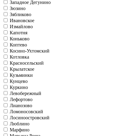
Западное Дегунино
Зюзино
Зябликово
Ивановское
Измайлово
Капотня
Коньково
Коптево
Косино-Ухтомский
Котловка
Красносельский
Крылатское
Кузьминки
Кунцево
Куркино
Левобережный
Лефортово
Лианозово
Ломоносовский
Лосиноостровский
Люблино
Марфино
Марьина Роща