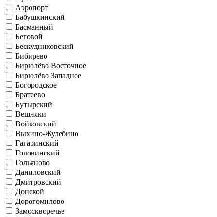
Аэропорт
Бабушкинский
Басманный
Беговой
Бескудниковский
Бибирево
Бирюлёво Восточное
Бирюлёво Западное
Богородское
Братеево
Бутырский
Вешняки
Войковский
Выхино-Жулебино
Гагаринский
Головинский
Гольяново
Даниловский
Дмитровский
Донской
Дорогомилово
Замоскворечье