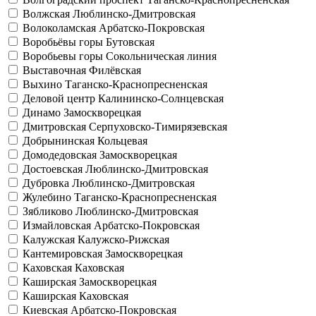
Волжская
Люблинско-Дмитровская
Волоколамская
Арбатско-Покровская
Воробьёвы горы
Бутовская
Воробьевы горы
Сокольническая линия
Выставочная
Филёвская
Выхино
Таганско-Краснопресненская
Деловой центр
Калининско-Солнцевская
Динамо
Замоскворецкая
Дмитровская
Серпуховско-Тимирязевская
Добрынинская
Кольцевая
Домодедовская
Замоскворецкая
Достоевская
Люблинско-Дмитровская
Дубровка
Люблинско-Дмитровская
Жулебино
Таганско-Краснопресненская
Зябликово
Люблинско-Дмитровская
Измайловская
Арбатско-Покровская
Калужская
Калужско-Рижская
Кантемировская
Замоскворецкая
Каховская
Каховская
Каширская
Замоскворецкая
Каширская
Каховская
Киевская
Арбатско-Покровская