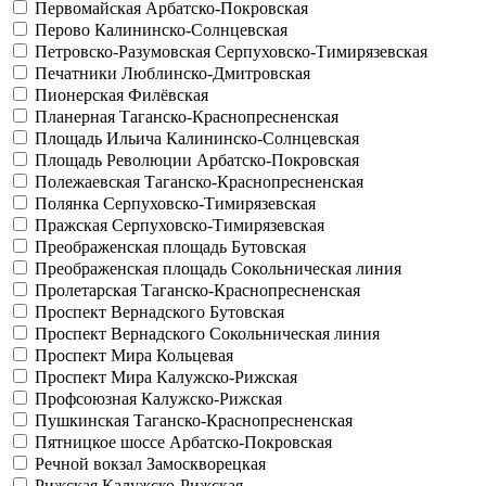
Первомайская
Арбатско-Покровская
Перово
Калининско-Солнцевская
Петровско-Разумовская
Серпуховско-Тимирязевская
Печатники
Люблинско-Дмитровская
Пионерская
Филёвская
Планерная
Таганско-Краснопресненская
Площадь Ильича
Калининско-Солнцевская
Площадь Революции
Арбатско-Покровская
Полежаевская
Таганско-Краснопресненская
Полянка
Серпуховско-Тимирязевская
Пражская
Серпуховско-Тимирязевская
Преображенская площадь
Бутовская
Преображенская площадь
Сокольническая линия
Пролетарская
Таганско-Краснопресненская
Проспект Вернадского
Бутовская
Проспект Вернадского
Сокольническая линия
Проспект Мира
Кольцевая
Проспект Мира
Калужско-Рижская
Профсоюзная
Калужско-Рижская
Пушкинская
Таганско-Краснопресненская
Пятницкое шоссе
Арбатско-Покровская
Речной вокзал
Замоскворецкая
Рижская
Калужско-Рижская