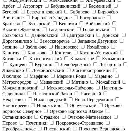
Академический
Алексеевский
Алтуфьевский
Арбат
Аэропорт
Бабушкинский
Басманный
Беговой
Бескудниковский
Бибирево
Бирюлёво
Восточное
Бирюлёво Западное
Богородское
Братеево
Бутырский
Вешняки
Войковский
Выхино-Жулебино
Гагаринский
Головинский
Гольяново
Даниловский
Дмитровский
Донской
Дорогомилово
Замоскворечье
Западное Дегунино
Зюзино
Зябликово
Ивановское
Измайлово
Капотня
Коньково
Коптево
Косино-Ухтомский
Котловка
Красносельский
Крылатское
Кузьминки
Кунцево
Куркино
Левобережный
Лефортово
Лианозово
Ломоносовский
Лосиноостровский
Люблино
Марфино
Марьина Роща
Марьино
Метрогородок
Мещанский
Митино
Можайский
Молжаниновский
Москворечье-Сабурово
Нагатино-
Садовники
Нагатинский Затон
Нагорный
Некрасовка
Нижегородский
Ново-Переделкино
Новогиреево
Новокосино
Обручевский
Орехово-
Борисово Северное
Орехово-Борисово Южное
Останкинский
Отрадное
Очаково-Матвеевское
Перово
Печатники
Покровское-Стрешнево
Преображенское
Пресненский
Проспект Вернадского