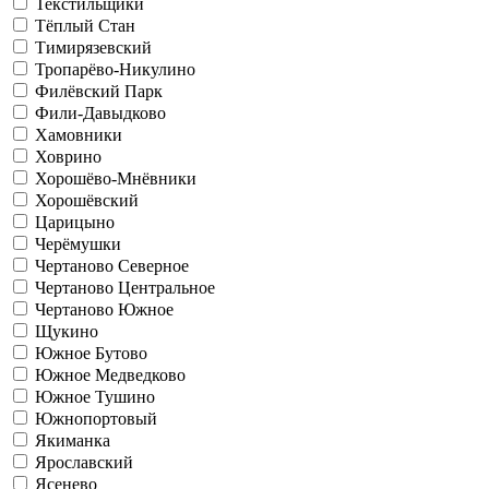
Текстильщики
Тёплый Стан
Тимирязевский
Тропарёво-Никулино
Филёвский Парк
Фили-Давыдково
Хамовники
Ховрино
Хорошёво-Мнёвники
Хорошёвский
Царицыно
Черёмушки
Чертаново Северное
Чертаново Центральное
Чертаново Южное
Щукино
Южное Бутово
Южное Медведково
Южное Тушино
Южнопортовый
Якиманка
Ярославский
Ясенево