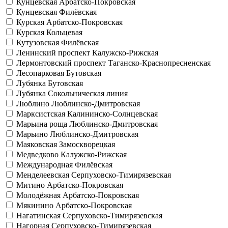
Кунцевская
Арбатско-Покровская
Кунцевская
Филёвская
Курская
Арбатско-Покровская
Курская
Кольцевая
Кутузовская
Филёвская
Ленинский проспект
Калужско-Рижская
Лермонтовский проспект
Таганско-Краснопресненская
Лесопарковая
Бутовская
Лубянка
Бутовская
Лубянка
Сокольническая линия
Люблино
Люблинско-Дмитровская
Марксистская
Калининско-Солнцевская
Марьина роща
Люблинско-Дмитровская
Марьино
Люблинско-Дмитровская
Маяковская
Замоскворецкая
Медведково
Калужско-Рижская
Международная
Филёвская
Менделеевская
Серпуховско-Тимирязевская
Митино
Арбатско-Покровская
Молодёжная
Арбатско-Покровская
Мякинино
Арбатско-Покровская
Нагатинская
Серпуховско-Тимирязевская
Нагорная
Серпуховско-Тимирязевская