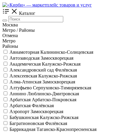
Каталог
Москва
Метро / Районы
Отмена
Метро
Районы
Авиамоторная
Калининско-Солнцевская
Автозаводская
Замоскворецкая
Академическая
Калужско-Рижская
Александровский сад
Филёвская
Алексеевская
Калужско-Рижская
Алма-Атинская
Замоскворецкая
Алтуфьево
Серпуховско-Тимирязевская
Аннино
Люблинско-Дмитровская
Арбатская
Арбатско-Покровская
Арбатская
Филёвская
Аэропорт
Замоскворецкая
Бабушкинская
Калужско-Рижская
Багратионовская
Филёвская
Баррикадная
Таганско-Краснопресненская