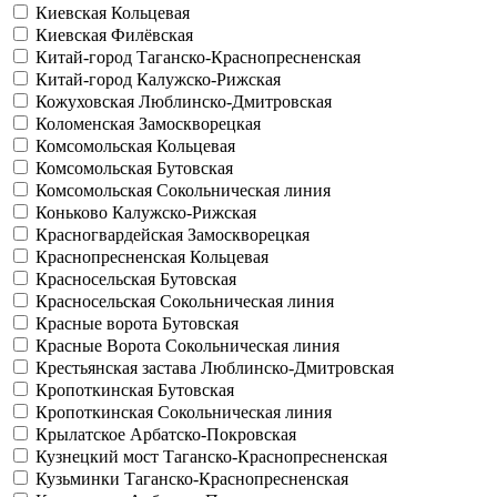
Киевская
Кольцевая
Киевская
Филёвская
Китай-город
Таганско-Краснопресненская
Китай-город
Калужско-Рижская
Кожуховская
Люблинско-Дмитровская
Коломенская
Замоскворецкая
Комсомольская
Кольцевая
Комсомольская
Бутовская
Комсомольская
Сокольническая линия
Коньково
Калужско-Рижская
Красногвардейская
Замоскворецкая
Краснопресненская
Кольцевая
Красносельская
Бутовская
Красносельская
Сокольническая линия
Красные ворота
Бутовская
Красные Ворота
Сокольническая линия
Крестьянская застава
Люблинско-Дмитровская
Кропоткинская
Бутовская
Кропоткинская
Сокольническая линия
Крылатское
Арбатско-Покровская
Кузнецкий мост
Таганско-Краснопресненская
Кузьминки
Таганско-Краснопресненская