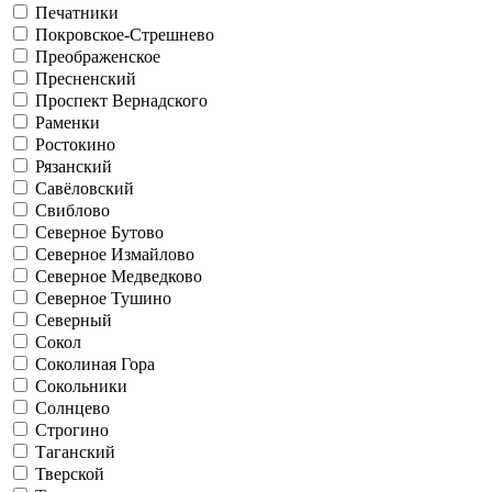
Печатники
Покровское-Стрешнево
Преображенское
Пресненский
Проспект Вернадского
Раменки
Ростокино
Рязанский
Савёловский
Свиблово
Северное Бутово
Северное Измайлово
Северное Медведково
Северное Тушино
Северный
Сокол
Соколиная Гора
Сокольники
Солнцево
Строгино
Таганский
Тверской