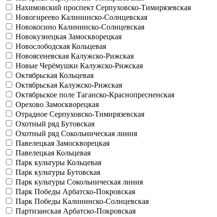
Нахимовский проспект
Серпуховско-Тимирязевская
Новогиреево
Калининско-Солнцевская
Новокосино
Калининско-Солнцевская
Новокузнецкая
Замоскворецкая
Новослободская
Кольцевая
Новоясеневская
Калужско-Рижская
Новые Черёмушки
Калужско-Рижская
Октябрьская
Кольцевая
Октябрьская
Калужско-Рижская
Октябрьское поле
Таганско-Краснопресненская
Орехово
Замоскворецкая
Отрадное
Серпуховско-Тимирязевская
Охотный ряд
Бутовская
Охотный ряд
Сокольническая линия
Павелецкая
Замоскворецкая
Павелецкая
Кольцевая
Парк культуры
Кольцевая
Парк культуры
Бутовская
Парк культуры
Сокольническая линия
Парк Победы
Арбатско-Покровская
Парк Победы
Калининско-Солнцевская
Партизанская
Арбатско-Покровская