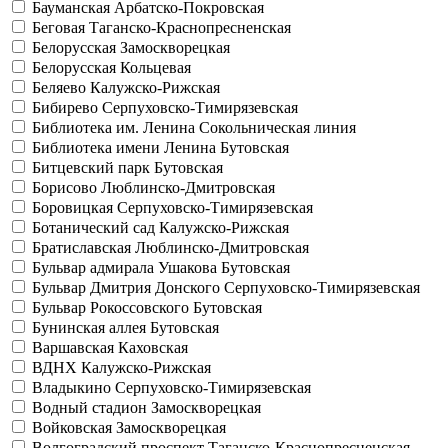
Бауманская
Арбатско-Покровская
Беговая
Таганско-Краснопресненская
Белорусская
Замоскворецкая
Белорусская
Кольцевая
Беляево
Калужско-Рижская
Бибирево
Серпуховско-Тимирязевская
Библиотека им. Ленина
Сокольническая линия
Библиотека имени Ленина
Бутовская
Битцевский парк
Бутовская
Борисово
Люблинско-Дмитровская
Боровицкая
Серпуховско-Тимирязевская
Ботанический сад
Калужско-Рижская
Братиславская
Люблинско-Дмитровская
Бульвар адмирала Ушакова
Бутовская
Бульвар Дмитрия Донского
Серпуховско-Тимирязевская
Бульвар Рокоссовского
Бутовская
Бунинская аллея
Бутовская
Варшавская
Каховская
ВДНХ
Калужско-Рижская
Владыкино
Серпуховско-Тимирязевская
Водный стадион
Замоскворецкая
Войковская
Замоскворецкая
Волгоградский проспект
Таганско-Краснопресненская