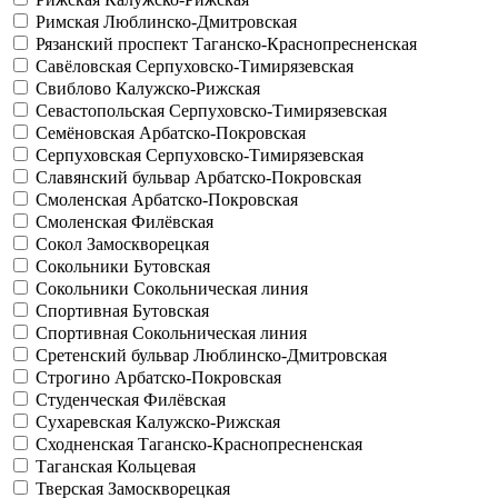
Римская
Люблинско-Дмитровская
Рязанский проспект
Таганско-Краснопресненская
Савёловская
Серпуховско-Тимирязевская
Свиблово
Калужско-Рижская
Севастопольская
Серпуховско-Тимирязевская
Семёновская
Арбатско-Покровская
Серпуховская
Серпуховско-Тимирязевская
Славянский бульвар
Арбатско-Покровская
Смоленская
Арбатско-Покровская
Смоленская
Филёвская
Сокол
Замоскворецкая
Сокольники
Бутовская
Сокольники
Сокольническая линия
Спортивная
Бутовская
Спортивная
Сокольническая линия
Сретенский бульвар
Люблинско-Дмитровская
Строгино
Арбатско-Покровская
Студенческая
Филёвская
Сухаревская
Калужско-Рижская
Сходненская
Таганско-Краснопресненская
Таганская
Кольцевая
Тверская
Замоскворецкая