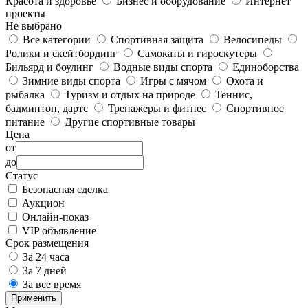
Красота и здоровье
Бизнес и оборудование
Интернет
проекты
Не выбрано
Все категории
Спортивная защита
Велосипеды
Ролики и скейтбординг
Самокаты и гироскутеры
Бильярд и боулинг
Водные виды спорта
Единоборства
Зимние виды спорта
Игры с мячом
Охота и
рыбалка
Туризм и отдых на природе
Теннис,
бадминтон, дартс
Тренажеры и фитнес
Спортивное
питание
Другие спортивные товары
Цена
от
до
Статус
Безопасная сделка
Аукцион
Онлайн-показ
VIP объявление
Срок размещения
За 24 часа
За 7 дней
За все время
Применить