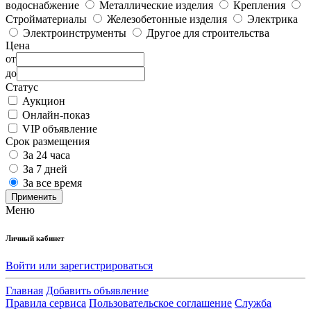
водоснабжение
Металлические изделия
Крепления
Стройматериалы
Железобетонные изделия
Электрика
Электроинструменты
Другое для строительства
Цена
от
до
Статус
Аукцион
Онлайн-показ
VIP объявление
Срок размещения
За 24 часа
За 7 дней
За все время
Применить
Меню
Личный кабинет
Войти или зарегистрироваться
Главная
Добавить объявление
Правила сервиса
Пользовательское соглашение
Служба