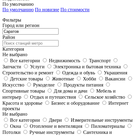
По умолчанию
По умолчанию
По новизне
По стоимости
Фильтры
Город или регион
Район
Категория
Не выбрано
Все категории
Недвижимость
Транспорт
Запчасти
Услуги
Электроника и бытовая техника
Строительство и ремонт
Одежда и обувь
Украшения
Детские товары
Животные
Хобби
Вакансии
Искусство
Рукоделие
Продукты питания
Спортивные товары
Для дома и дачи
Мебель и
интерьер
Отдых и путешествия
Сельское хозяйство
Красота и здоровье
Бизнес и оборудование
Интернет
проекты
Не выбрано
Все категории
Двери
Измерительные инструменты
Окна
Отопление и вентиляция
Пиломатериалы
Потолки
Ручные инструменты
Сантехника и