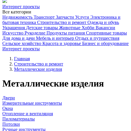
Интернет проекты
Все категории
Недвижимость
Транспорт
Запчасти
Услуги
Электроника и
бытовая техника
Строительство и ремонт
Одежда и обувь
Украшения
Детские товары
Животные
Хобби
Вакансии
Искусство
Рукоделие
Продукты питания
Спортивные товары
Для дома и дачи
Мебель и интерьер
Отдых и путешествия
Сельское хозяйство
Красота и здоровье
Бизнес и оборудование
Интернет проекты
Главная
Строительство и ремонт
Металлические изделия
Металлические изделия
Двери
Измерительные инструменты
Окна
Отопление и вентиляция
Пиломатериалы
Потолки
Ручные инструменты