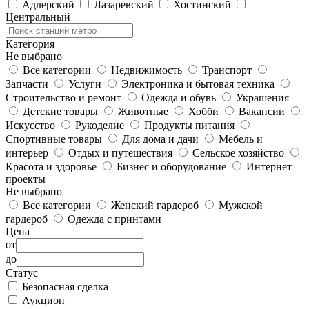
Адлерский
Лазаревский
Хостинский
Центральный
Категория
Не выбрано
Все категории
Недвижимость
Транспорт
Запчасти
Услуги
Электроника и бытовая техника
Строительство и ремонт
Одежда и обувь
Украшения
Детские товары
Животные
Хобби
Вакансии
Искусство
Рукоделие
Продукты питания
Спортивные товары
Для дома и дачи
Мебель и
интерьер
Отдых и путешествия
Сельское хозяйство
Красота и здоровье
Бизнес и оборудование
Интернет
проекты
Не выбрано
Все категории
Женский гардероб
Мужской
гардероб
Одежда с принтами
Цена
от
до
Статус
Безопасная сделка
Аукцион