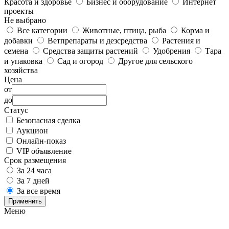
Красота и здоровье
Бизнес и оборудование
Интернет
проекты
Не выбрано
Все категории
Животные, птица, рыба
Корма и
добавки
Ветпрепараты и дезсредства
Растения и
семена
Средства защиты растений
Удобрения
Тара
и упаковка
Сад и огород
Другое для сельского
хозяйства
Цена
от
до
Статус
Безопасная сделка
Аукцион
Онлайн-показ
VIP объявление
Срок размещения
За 24 часа
За 7 дней
За все время
Применить
Меню