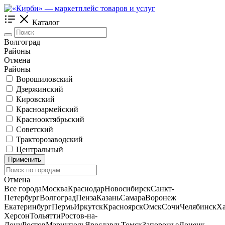
Каталог
Волгоград
Районы
Отмена
Районы
Ворошиловский
Дзержинский
Кировский
Красноармейский
Краснооктябрьский
Советский
Тракторозаводский
Центральный
Применить
Отмена
Все города
Москва
Краснодар
Новосибирск
Санкт-
Петербург
Волгоград
Пенза
Казань
Самара
Воронеж
Екатеринбург
Пермь
Иркутск
Красноярск
Омск
Сочи
Челябинск
Ха
Херсон
Тольятти
Ростов-на-
Дону
Ростов
Мариуполь
Ярославль
Томск
Запорожье
Донецк