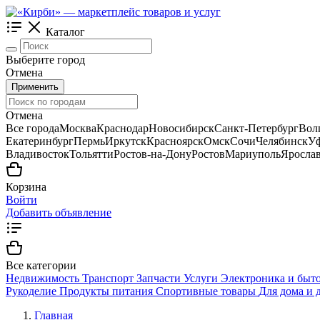
Каталог
Выберите город
Отмена
Применить
Отмена
Все города
Москва
Краснодар
Новосибирск
Санкт-Петербург
Вол
Екатеринбург
Пермь
Иркутск
Красноярск
Омск
Сочи
Челябинск
У
Владивосток
Тольятти
Ростов-на-Дону
Ростов
Мариуполь
Яросла
Корзина
Войти
Добавить объявление
Все категории
Недвижимость
Транспорт
Запчасти
Услуги
Электроника и быто
Рукоделие
Продукты питания
Спортивные товары
Для дома и 
Главная