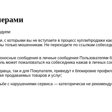
мерами
ндуем:
 с которыми вы не вступаете в процесс купли/продажи како
ны только мошенникам. Не переходите по ссылкам собеседн
носные сообщения в личные сообщения Пользователям буд
ль может пожаловаться на собеседника нажав в личных соо
авца, так и для Покупателя, приведут к блокировке профи
ве продаваемых товаров и услуг;
ьбе с нарушениями сервиса — категорически не рекоменд