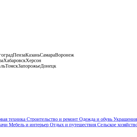
гоград
Пенза
Казань
Самара
Воронеж
фа
Хабаровск
Херсон
вль
Томск
Запорожье
Донецк
вая техника
Строительство и ремонт
Одежда и обувь
Украшения
дачи
Мебель и интерьер
Отдых и путешествия
Сельское хозяйств