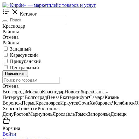
Каталог
Краснодар
Районы
Отмена
Районы
Западный
Карасунский
Прикубанский
Центральный
Применить
Отмена
Все города
Москва
Краснодар
Новосибирск
Санкт-
Петербург
Волгоград
Пенза
Екатеринбург
Самара
Казань
Воронеж
Пермь
Красноярск
Иркутск
Сочи
Хабаровск
Челябинск
О
Херсон
Тольятти
Ростов-на-
Дону
Ростов
Мариуполь
Ярославль
Томск
Запорожье
Донецк
Корзина
Войти