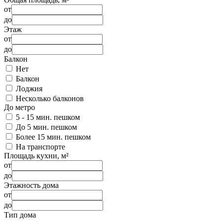
от
до
Этаж
от
до
Балкон
Нет
Балкон
Лоджия
Несколько балконов
До метро
5 - 15 мин. пешком
До 5 мин. пешком
Более 15 мин. пешком
На транспорте
Площадь кухни, м²
от
до
Этажность дома
от
до
Тип дома