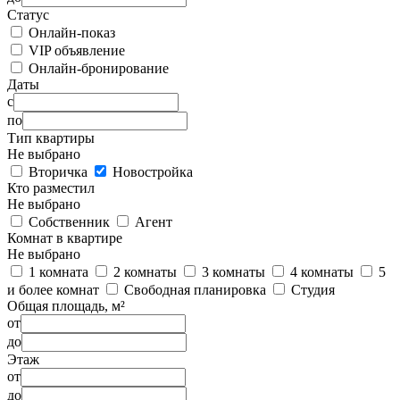
Статус
Онлайн-показ
VIP объявление
Онлайн-бронирование
Даты
с
по
Тип квартиры
Не выбрано
Вторичка
Новостройка
Кто разместил
Не выбрано
Собственник
Агент
Комнат в квартире
Не выбрано
1 комната
2 комнаты
3 комнаты
4 комнаты
5
и более комнат
Свободная планировка
Студия
Общая площадь, м²
от
до
Этаж
от
до