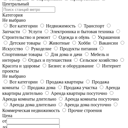
Центральный
Категория
Не выбрано
Все категории
Недвижимость
Транспорт
Запчасти
Услуги
Электроника и бытовая техника
Строительство и ремонт
Одежда и обувь
Украшения
Детские товары
Животные
Хобби
Вакансии
Искусство
Рукоделие
Продукты питания
Спортивные товары
Для дома и дачи
Мебель и
интерьер
Отдых и путешествия
Сельское хозяйство
Красота и здоровье
Бизнес и оборудование
Интернет
проекты
Не выбрано
Все категории
Продажа квартиры
Продажа
комнаты
Продажа дома
Продажа участка
Аренда
квартиры длительно
Аренда квартиры посуточно
Аренда комнаты длительно
Аренда комнаты посуточно
Аренда дома длительно
Аренда дома посуточно
Коммерческая недвижимость
Прочие строения
Цена
от
до