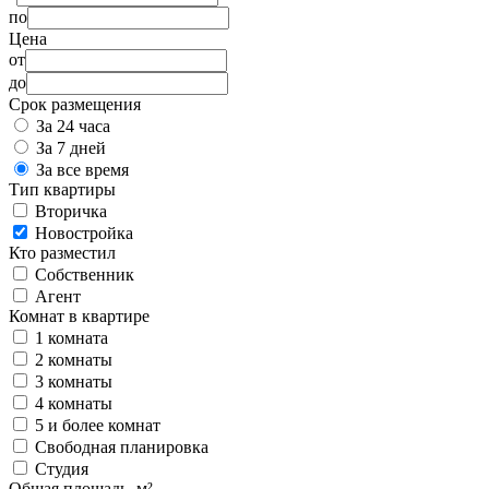
по
Цена
от
до
Срок размещения
За 24 часа
За 7 дней
За все время
Тип квартиры
Вторичка
Новостройка
Кто разместил
Собственник
Агент
Комнат в квартире
1 комната
2 комнаты
3 комнаты
4 комнаты
5 и более комнат
Свободная планировка
Студия
Общая площадь, м²