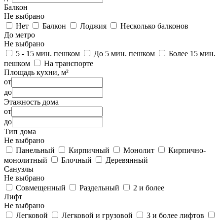
Балкон
Не выбрано
Нет
Балкон
Лоджия
Несколько балконов
До метро
Не выбрано
5 - 15 мин. пешком
До 5 мин. пешком
Более 15 мин.
пешком
На транспорте
Площадь кухни, м²
от
до
Этажность дома
от
до
Тип дома
Не выбрано
Панельный
Кирпичный
Монолит
Кирпично-
монолитный
Блочный
Деревянный
Санузлы
Не выбрано
Совмещенный
Раздельный
2 и более
Лифт
Не выбрано
Легковой
Легковой и грузовой
3 и более лифтов