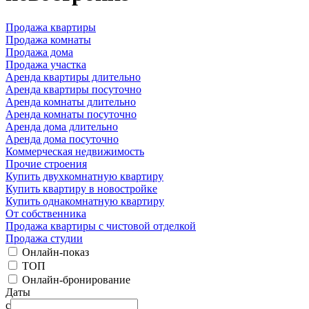
Продажа квартиры
Продажа комнаты
Продажа дома
Продажа участка
Аренда квартиры длительно
Аренда квартиры посуточно
Аренда комнаты длительно
Аренда комнаты посуточно
Аренда дома длительно
Аренда дома посуточно
Коммерческая недвижимость
Прочие строения
Купить двухкомнатную квартиру
Купить квартиру в новостройке
Купить однакомнатную квартиру
От собственника
Продажа квартиры с чистовой отделкой
Продажа студии
Онлайн-показ
ТОП
Онлайн-бронирование
Даты
с