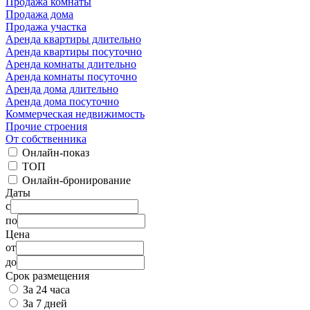
Продажа комнаты
Продажа дома
Продажа участка
Аренда квартиры длительно
Аренда квартиры посуточно
Аренда комнаты длительно
Аренда комнаты посуточно
Аренда дома длительно
Аренда дома посуточно
Коммерческая недвижимость
Прочие строения
От собственника
Онлайн-показ
ТОП
Онлайн-бронирование
Даты
с
по
Цена
от
до
Срок размещения
За 24 часа
За 7 дней