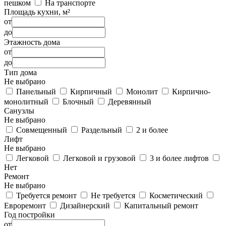
пешком
На транспорте
Площадь кухни, м²
от
до
Этажность дома
от
до
Тип дома
Не выбрано
Панельный
Кирпичный
Монолит
Кирпично-
монолитный
Блочный
Деревянный
Санузлы
Не выбрано
Совмещенный
Раздельный
2 и более
Лифт
Не выбрано
Легковой
Легковой и грузовой
3 и более лифтов
Нет
Ремонт
Не выбрано
Требуется ремонт
Не требуется
Косметический
Евроремонт
Дизайнерский
Капитальный ремонт
Год постройки
от